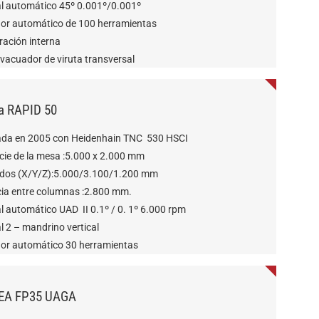
l automático 45º 0.001º/0.001º
or automático de 100 herramientas
ración interna
vacuador de viruta transversal
a RAPID 50
ada en 2005 con Heidenhain TNC 530 HSCI
cie de la mesa :5.000 x 2.000 mm
idos (X/Y/Z):5.000/3.100/1.200 mm
cia entre columnas :2.800 mm.
l automático UAD II 0.1º / 0. 1º 6.000 rpm
 2 – mandrino vertical
or automático 30 herramientas
EA FP35 UAGA