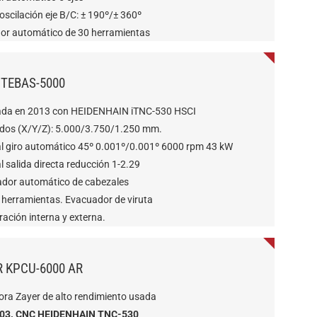
scilación eje B/C: ± 190º/± 360º
or automático de 30 herramientas
 TEBAS-5000
ada en 2013 con HEIDENHAIN iTNC-530 HSCI
idos (X/Y/Z): 5.000/3.750/1.250 mm.
l giro automático 45º 0.001º/0.001º 6000 rpm 43 kW
 salida directa reducción 1-2.29
dor automático de cabezales
 herramientas. Evacuador de viruta
ración interna y externa.
R KPCU-6000 AR
ora Zayer de alto rendimiento usada
003. CNC HEIDENHAIN TNC-530