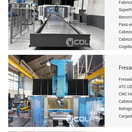
Fabric
Superfi
Recorri
Paso e
Cabeza
Cabeza
Cogida
Fresa
Fresad
ATC U
CNC He
Cabeza
Refrige
Cargad