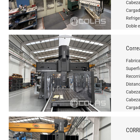
Cabeza
Cargad
Refrige
Doble e
Corre
Fabric
Superfi
Recorr
Distan
Cabeza
Cabezal
Cargad
CORR