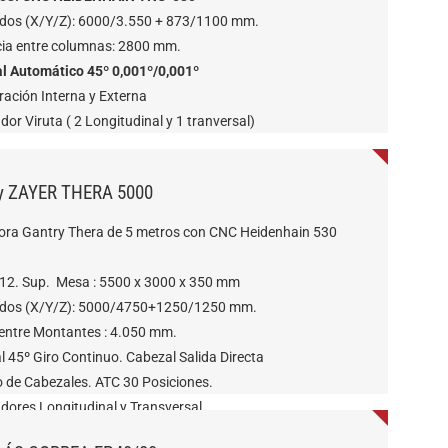
idos (X/Y/Z): 6000/3.550 + 873/1100 mm.
cia entre columnas: 2800 mm.
l Automático 45º 0,001º/0,001º
ración Interna y Externa
or Viruta ( 2 Longitudinal y 1 tranversal)
y ZAYER THERA 5000
ora Gantry Thera de 5 metros con CNC Heidenhain 530
12. Sup. Mesa : 5500 x 3000 x 350 mm
idos (X/Y/Z): 5000/4750+1250/1250 mm.
entre Montantes : 4.050 mm.
 45º Giro Continuo. Cabezal Salida Directa
 de Cabezales. ATC 30 Posiciones.
dores Longitudinal y Transversal.