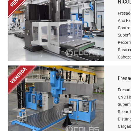
NICO
Fresado
Año Fa
Contro
Superfi
Recorr
Paso e
Cabeza
Fresa
Fresad
CNC He
Superf
Recorr
Distan
Cargad