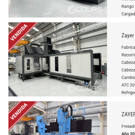
Rango o
Cargad
Zayer
Fabric
Recorr
Cabeza
Cabezal
Cambia
ATC 20
Refrige
ZAYE
Fresad
Año 2