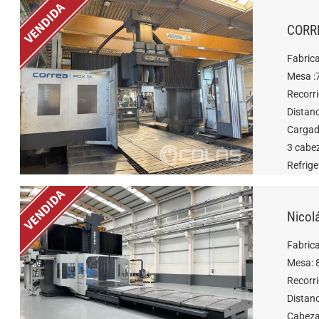
CORRE
Fabric
Mesa :
Recorr
Distan
Cargad
3 cabe
Refrige
Nicol
Fabric
Mesa: 
Recorr
Distan
Cabeza