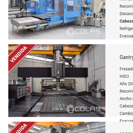
Recorr
Distan
Cabeza
Refrige
Evacuad
Gantr
Fresad
HSCI
Año 20
Recorr
Ancho 
Cabezal
Cambio
Evacua