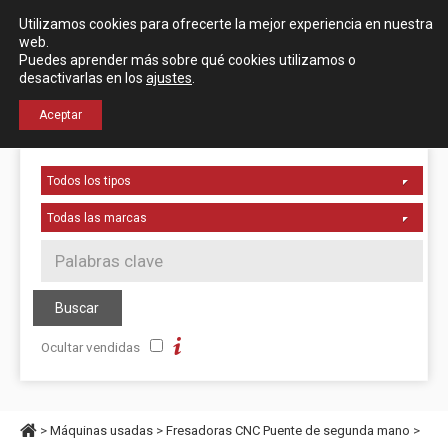
Español
English
Utilizamos cookies para ofrecerte la mejor experiencia en nuestra
Localización
web.
Puedes aprender más sobre qué cookies utilizamos o
desactivarlas en los
ajustes
.
+34 976 50 06 24
Aceptar
Ocultar vendidas
>
Máquinas usadas
>
Fresadoras CNC Puente de segunda mano
>