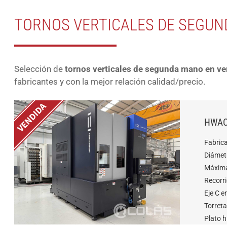
TORNOS VERTICALES DE SEGU
Selección de
tornos verticales de segunda mano en ve
fabricantes y con la mejor relación calidad/precio.
HWAC
Fabric
Diámet
Máxima
Recorr
Eje C 
Torreta
Plato h