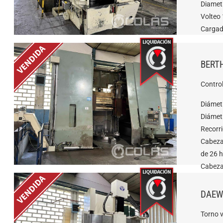
Diamet
Volteo
Cargad
BERTH
Contro
Diámet
Diámet
Recorr
Cabeza
de 26 
Cabeza
26 her
DAEW
Torno 