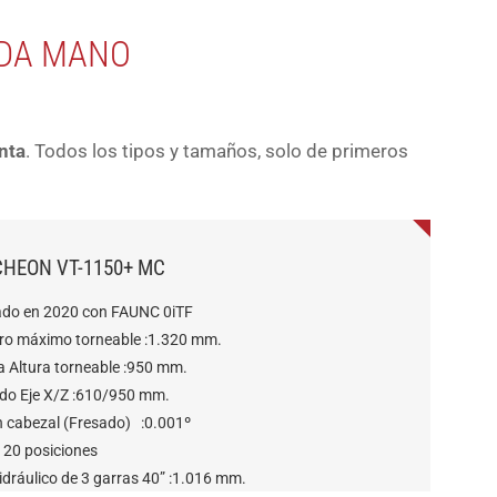
NDA MANO
nta
. Todos los tipos y tamaños, solo de primeros
HEON VT-1150+ MC
ado en 2020 con FAUNC 0iTF
ro máximo torneable :1.320 mm.
 Altura torneable :950 mm.
ido Eje X/Z :610/950 mm.
en cabezal (Fresado) :0.001º
 20 posiciones
idráulico de 3 garras 40” :1.016 mm.