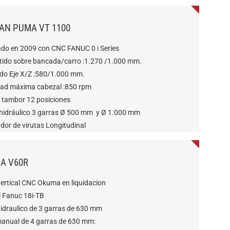
AN PUMA VT 1100
ado en 2009 con CNC FANUC 0 i Series
tido sobre bancada/carro :1.270 /1.000 mm.
ido Eje X/Z :580/1.000 mm.
dad máxima cabezal :850 rpm
a tambor 12 posiciones
 hidráulico 3 garras Ø 500 mm y Ø 1.000 mm
dor de virutas Longitudinal
A V60R
vertical CNC Okuma en liquidacion
l Fanuc 18i-TB
Hidraulico de 3 garras de 630 mm
manual de 4 garras de 630 mm: