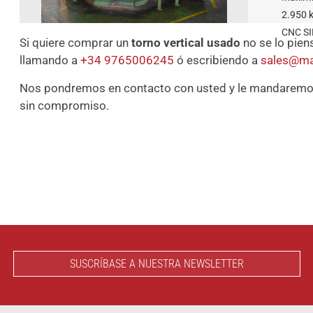
2.950 
CNC SI
Si quiere comprar un
torno vertical usado
no se lo pien
llamando a
+34 9765006245
ó escribiendo a
sales@ma
Nos pondremos en contacto con usted y le mandaremos
sin compromiso.
SUSCRÍBASE A NUESTRA NEWSLETTER