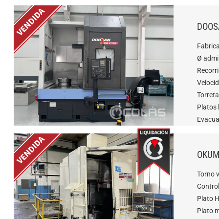
DOOS
Fabric
Ø admi
Recorr
Veloci
Torret
Platos
Evacua
OKUM
Torno 
Contro
Plato 
Plato 