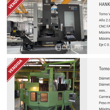
HANK
Torno 
Año 2.
CNC FA
Máximo
Máxima
Eje C 0
Torno
Diámet
Diámet
mm..
Carrera
Peso m
Máxima 