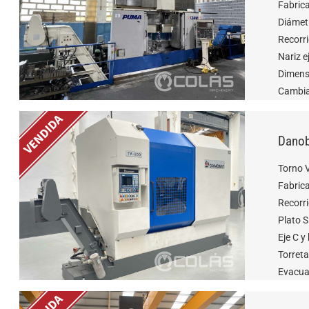
Fabric
Diámet
Recorri
Nariz e
Dimens
Cambia
Danob
Torno 
Fabric
Recorr
Plato
Eje C 
Torreta
Evacua