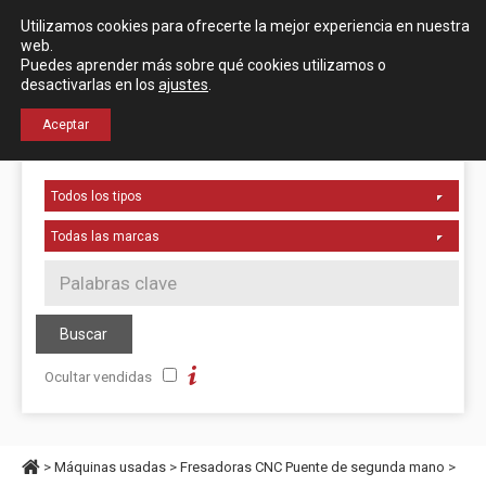
Español
English
Utilizamos cookies para ofrecerte la mejor experiencia en nuestra
Localización
web.
Puedes aprender más sobre qué cookies utilizamos o
desactivarlas en los
ajustes
.
+34 976 50 06 24
Aceptar
Ocultar vendidas
>
Máquinas usadas
>
Fresadoras CNC Puente de segunda mano
>