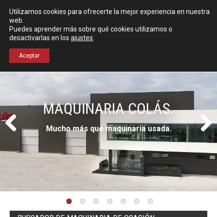
Español
English
Utilizamos cookies para ofrecerte la mejor experiencia en nuestra
Localización
web.
Puedes aprender más sobre qué cookies utilizamos o
desactivarlas en los
ajustes
.
+34 976 50 06 24
Aceptar
MAQUINARIA COLÁS.
Mucho más que maquinaria usada.
Previous
Next