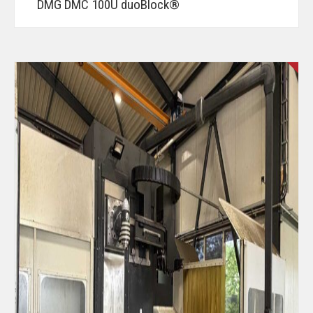
DMG DMC 100U duoBlock®