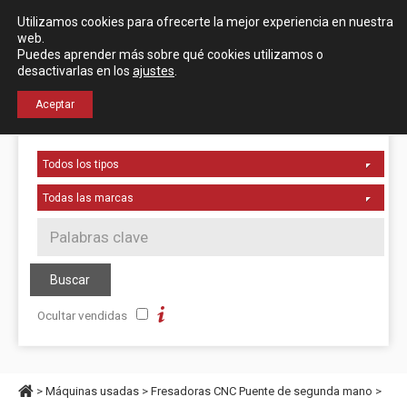
Español
English
Utilizamos cookies para ofrecerte la mejor experiencia en nuestra
Localización
web.
Puedes aprender más sobre qué cookies utilizamos o
desactivarlas en los
ajustes
.
+34 976 50 06 24
Aceptar
Ocultar vendidas
>
Máquinas usadas
>
Fresadoras CNC Puente de segunda mano
>