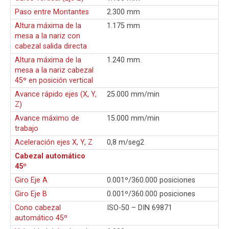
Paso entre Montantes
2.300 mm
Altura máxima de la
1.175 mm
mesa a la nariz con
cabezal salida directa
Altura máxima de la
1.240 mm.
mesa a la nariz cabezal
45º en posición vertical
Avance rápido ejes (X, Y,
25.000 mm/min
Z)
Avance máximo de
15.000 mm/min
trabajo
Aceleración ejes X, Y, Z
0,8 m/seg2
Cabezal automático
45º
Giro Eje A
0.001º/360.000 posiciones
Giro Eje B
0.001º/360.000 posiciones
Cono cabezal
ISO-50 – DIN 69871
automático 45º