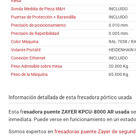
mesa
Sonda Medida de Pieza M&H
INCLUIDO
Puertas de Protección + Barandilla
INCLUIDO
Precisión de posicionamiento
0.010 mm.
Precisión de Repetibilidad
0.005 mm.
Color Máquina
RAL 7038 / R
Volante Portátil
HEIDENHAIN 
Conexión Ethernet
INCLUIDO
Peso Admisible sobre mesa
20.000 Kg.
Peso de la Máquina
65.000 Kg.
Información detallada de esta fresadora pórtico usada
Esta fr
esadora puente ZAYER KPCU-8000 AR usada
se
inmediata. Puede verse en funcionamiento en un estado
Somos expertos en
fresadoras puente Zayer de segun