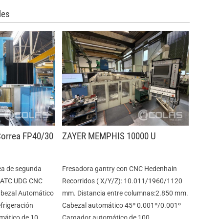
les
Correa FP40/30
ZAYER MEMPHIS 10000 U
ea de segunda
Fresadora gantry con CNC Hedenhain
 ATC UDG CNC
Recorridos ( X/Y/Z): 10.011/1960/1120
bezal Automático
mm. Distancia entre columnas:2.850 mm.
frigeración
Cabezal automático 45º 0.001º/0.001º
mático de 10
Cargador automático de 100