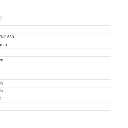
a
TNC 530
0 mm
mm
in
in
0