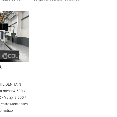
A
n HEIDENHAIN
la mesa: 4.500 x
/ Y / Z) :3.500 /
 entre Montantes
tomático