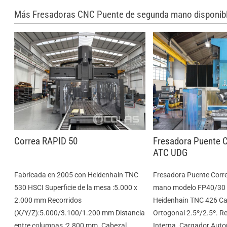
Más Fresadoras CNC Puente de segunda mano disponib
Correa RAPID 50
Fresadora Puente 
ATC UDG
Fabricada en 2005 con Heidenhain TNC
Fresadora Puente Corr
530 HSCI Superficie de la mesa :5.000 x
mano modelo FP40/30
2.000 mm Recorridos
Heidenhain TNC 426 Ca
(X/Y/Z):5.000/3.100/1.200 mm Distancia
Ortogonal 2.5º/2.5º. Re
entre columnas :2.800 mm. Cabezal
Interna. Cargador Auto