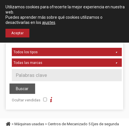
Español
English
Utilizamos cookies para ofrecerte la mejor experiencia en nuestra
Localización
web.
Puedes aprender más sobre qué cookies utilizamos o
desactivarlas en los
ajustes
.
+34 976 50 06 24
Aceptar
Ocultar vendidas
>
Máquinas usadas
>
Centros de Mecanizado 5 Ejes de segunda