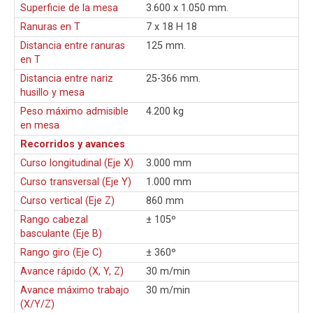
Superficie de la mesa
3.600 x 1.050 mm.
Ranuras en T
7 x 18 H 18
Distancia entre ranuras
125 mm.
en T
Distancia entre nariz
25-366 mm.
husillo y mesa
Peso máximo admisible
4.200 kg
en mesa
Recorridos y avances
Curso longitudinal (Eje X)
3.000 mm
Curso transversal (Eje Y)
1.000 mm
Curso vertical (Eje Z)
860 mm
Rango cabezal
± 105º
basculante (Eje B)
Rango giro (Eje C)
± 360º
Avance rápido (X, Y, Z)
30 m/min
Avance máximo trabajo
30 m/min
(X/Y/Z)