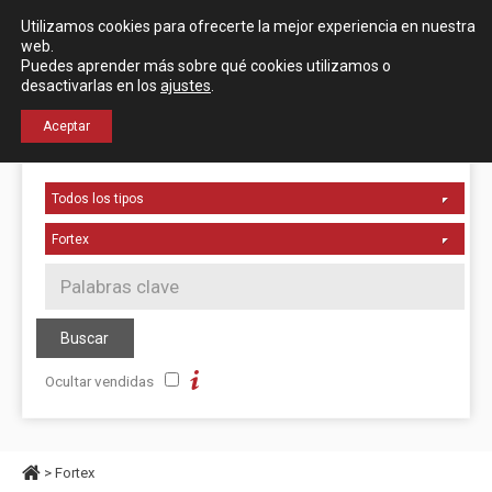
Español
English
Utilizamos cookies para ofrecerte la mejor experiencia en nuestra
Localización
web.
Puedes aprender más sobre qué cookies utilizamos o
desactivarlas en los
ajustes
.
+34 976 50 06 24
Aceptar
Ocultar vendidas
> Fortex