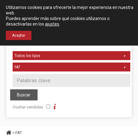
Español
English
Utilizamos cookies para ofrecerte la mejor experiencia en nuestra
Localización
web.
Puedes aprender más sobre qué cookies utilizamos o
desactivarlas en los
ajustes
.
+34 976 50 06 24
Aceptar
Ocultar vendidas
> FAT