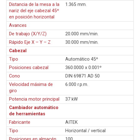
Distancia de la mesa a la
1.365 mm.
nariz del eje cabezal 45º
en posición horizontal
Avances
De trabajo (X/Y/Z)
20.000 mm/min.
Rápido Eje X – Y – Z
30.000 mm/min.
Cabezal
Tipo
Automático 45º
Posiciones cabezal
360.0000 x 0.001º
Cono
DIN 69871 AD 50
Velocidad máxima de
6.000 r.p.m.
giro
Potencia motor principal
37 kW
Cambiador automático
de herramientas
Fabricante
AITEK
Tipo
Horizontal / vertical
Posiciones en almacén
100