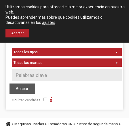
Español
English
Utilizamos cookies para ofrecerte la mejor experiencia en nuestra
Localización
web.
Puedes aprender más sobre qué cookies utilizamos o
desactivarlas en los
ajustes
.
+34 976 50 06 24
Aceptar
Ocultar vendidas
>
Máquinas usadas
>
Fresadoras CNC Puente de segunda mano
>