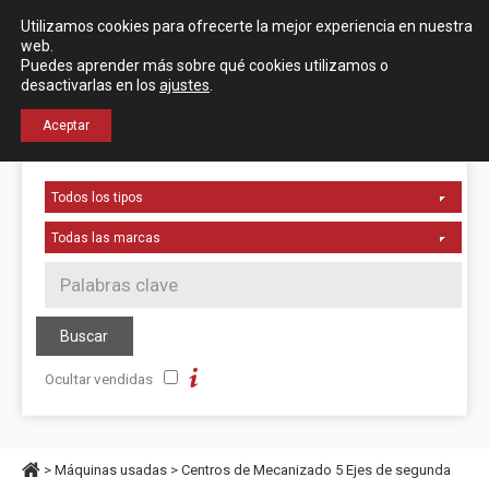
Español
English
Utilizamos cookies para ofrecerte la mejor experiencia en nuestra
Localización
web.
Puedes aprender más sobre qué cookies utilizamos o
desactivarlas en los
ajustes
.
+34 976 50 06 24
Aceptar
Ocultar vendidas
>
Máquinas usadas
>
Centros de Mecanizado 5 Ejes de segunda