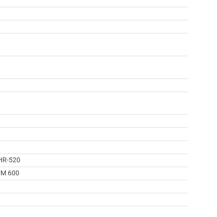
HR-520
M 600