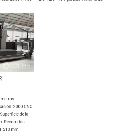
R
3 metros
cación :2000 CNC
perficie de la
m. Recorridos
/1.513 mm.