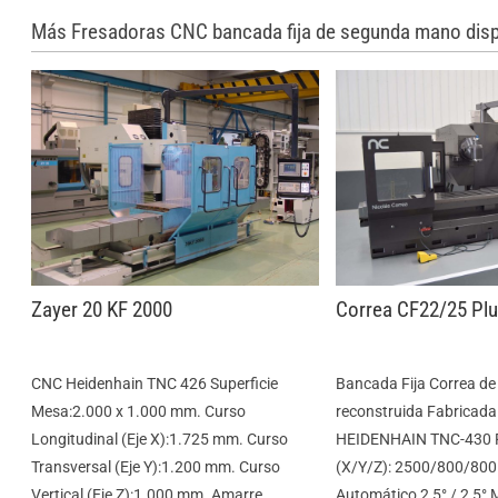
Más Fresadoras CNC bancada fija de segunda mano disp
Zayer 20 KF 2000
Correa CF22/25 Pl
CNC Heidenhain TNC 426 Superficie
Bancada Fija Correa d
Mesa:2.000 x 1.000 mm. Curso
reconstruida Fabricad
Longitudinal (Eje X):1.725 mm. Curso
HEIDENHAIN TNC-430 R
Transversal (Eje Y):1.200 mm. Curso
(X/Y/Z): 2500/800/800
Vertical (Eje Z):1.000 mm. Amarre
Automático 2,5° / 2,5°