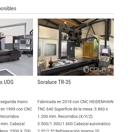
onibles
us UDG
Soraluce TR-35
e segunda mano
Fabricada en 2018 con CNC HEIDENHAIN
a en 1999 con CNC
TNC 640 Superficie de la mesa :3.860 x
ecorridos
1.200 mm. Recorridos (X/Y/Z):
 mm. Cabezal
3.500/1.300/1.600 Cabezal automático
 Mesa: 2500 X 700
2.5º/2.5º Refrigeración interna 20