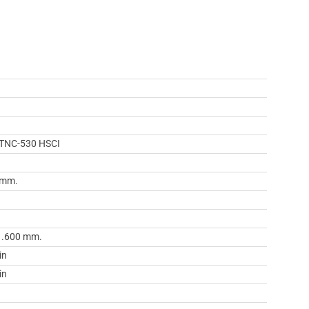
n
TNC-530 HSCI
 mm.
1.600 mm.
in
in