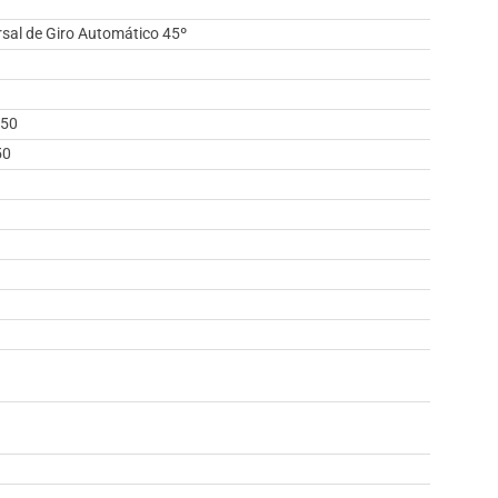
rsal de Giro Automático 45º
 50
50