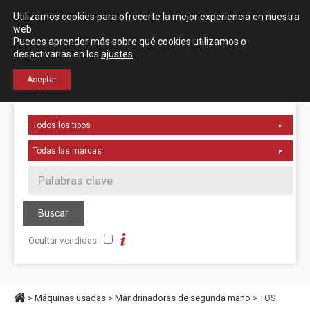
Español
English
Utilizamos cookies para ofrecerte la mejor experiencia en nuestra
Localización
web.
Puedes aprender más sobre qué cookies utilizamos o
desactivarlas en los
ajustes
.
+34 976 50 06 24
Aceptar
Ocultar vendidas
>
Máquinas usadas
>
Mandrinadoras de segunda mano
> TOS