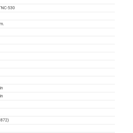
TNC-530
mm.
in
in
9872)