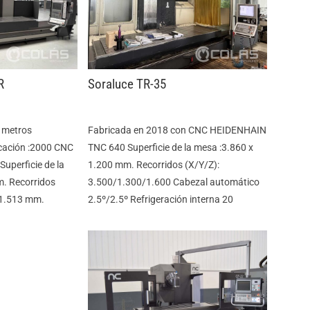
R
Soraluce TR-35
3 metros
Fabricada en 2018 con CNC HEIDENHAIN
cación :2000 CNC
TNC 640 Superficie de la mesa :3.860 x
perficie de la
1.200 mm. Recorridos (X/Y/Z):
m. Recorridos
3.500/1.300/1.600 Cabezal automático
/1.513 mm.
2.5º/2.5º Refrigeración interna 20