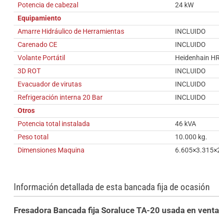
Potencia de cabezal
24 kW
Equipamiento
Amarre Hidráulico de Herramientas
INCLUIDO
Carenado CE
INCLUIDO
Volante Portátil
Heidenhain H
3D ROT
INCLUIDO
Evacuador de virutas
INCLUIDO
Refrigeración interna 20 Bar
INCLUIDO
Otros
Potencia total instalada
46 kVA
Peso total
10.000 kg.
Dimensiones Maquina
6.605×3.315×
Información detallada de esta bancada fija de ocasión
Fresadora Bancada fija Soraluce TA-20 usada en vent