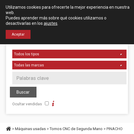
Español
English
Utilizamos cookies para ofrecerte la mejor experiencia en nuestra
Localización
web.
Puedes aprender más sobre qué cookies utilizamos o
desactivarlas en los
ajustes
.
+34 976 50 06 24
Aceptar
Ocultar vendidas
>
Máquinas usadas
>
Tornos CNC de Segunda Mano
> PINACHO