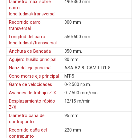
Diámetro máx. sobre
490/360 mm
carro
longitudinal/transversal
Recorrido carro
300 mm
transversal
Longitud del carro
550/600 mm
longitudinal /transversal
Anchura de Bancada
350 mm.
Agujero husillo principal
80 mm.
Nariz del eje principal
ASA A2-8- CAM-L D1-8
Cono morse eje principal
MT-5
Gama de velocidades
0-2.500 r.p.m.
Avances de trabajo Z-X
0-7.500 mm/min
Desplazamiento rápido
12/15 m/min
Z/X
Diámetro caña del
95 mm
contrapunto
Recorrido caña del
220 mm
contrapunto