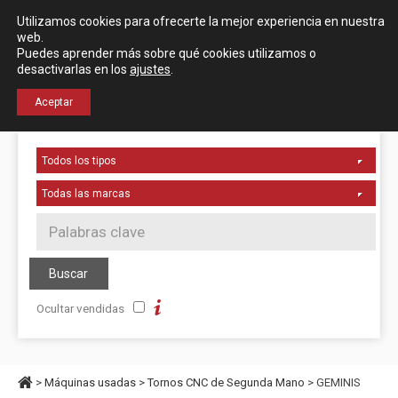
Español
English
Utilizamos cookies para ofrecerte la mejor experiencia en nuestra
Localización
web.
Puedes aprender más sobre qué cookies utilizamos o
desactivarlas en los
ajustes
.
+34 976 50 06 24
Aceptar
Ocultar vendidas
>
Máquinas usadas
>
Tornos CNC de Segunda Mano
> GEMINIS