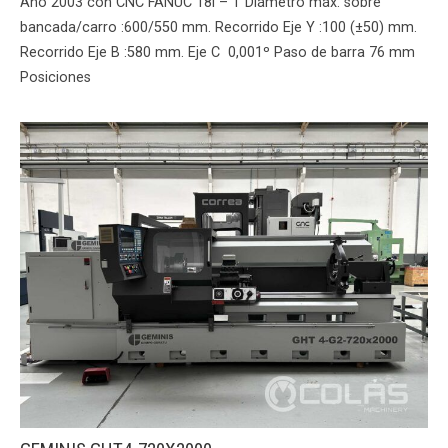
Año 2003 con CNC FANUC 18i – T Diámetro máx. sobre
bancada/carro :600/550 mm. Recorrido Eje Y :100 (±50) mm.
Recorrido Eje B :580 mm. Eje C 0,001º Paso de barra 76 mm
Posiciones