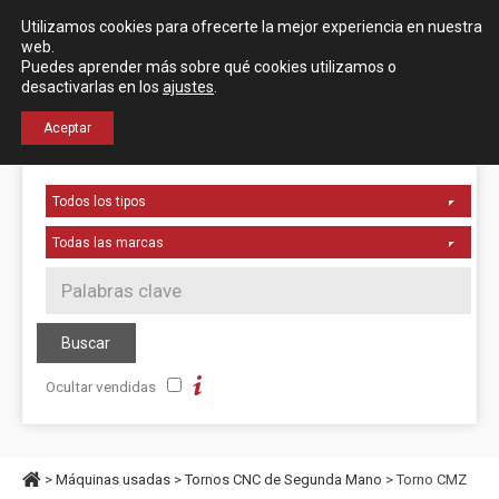
Español
English
Utilizamos cookies para ofrecerte la mejor experiencia en nuestra
Localización
web.
Puedes aprender más sobre qué cookies utilizamos o
desactivarlas en los
ajustes
.
+34 976 50 06 24
Aceptar
Ocultar vendidas
>
Máquinas usadas
>
Tornos CNC de Segunda Mano
> Torno CMZ