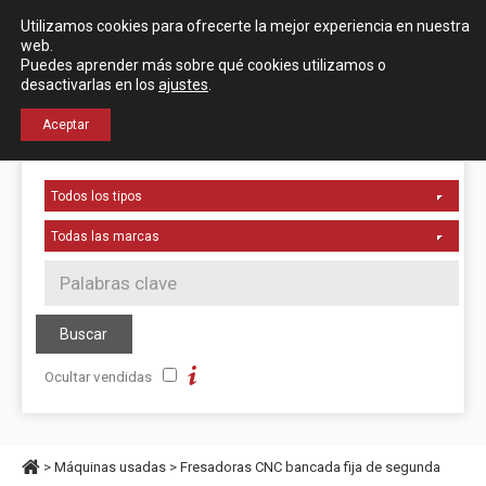
Español
English
Utilizamos cookies para ofrecerte la mejor experiencia en nuestra
Localización
web.
Puedes aprender más sobre qué cookies utilizamos o
desactivarlas en los
ajustes
.
+34 976 50 06 24
Aceptar
Ocultar vendidas
>
Máquinas usadas
>
Fresadoras CNC bancada fija de segunda