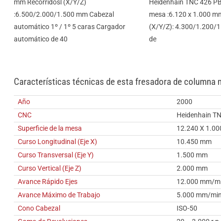
mm Recorridosl (X/Y/Z)
Heidenhain TNC 426 PB 
:6.500/2.000/1.500 mm Cabezal
mesa :6.120 x 1.000 m
automático 1º / 1º 5 caras Cargador
(X/Y/Z): 4.300/1.200/
automático de 40
de
Características técnicas de esta fresadora de columna 
Año
2000
CNC
Heidenhain T
Superficie de la mesa
12.240 X 1.0
Curso Longitudinal (Eje X)
10.450 mm
Curso Transversal (Eje Y)
1.500 mm
Curso Vertical (Eje Z)
2.000 mm
Avance Rápido Ejes
12.000 mm/m
Avance Máximo de Trabajo
5.000 mm/mi
Cono Cabezal
ISO-50