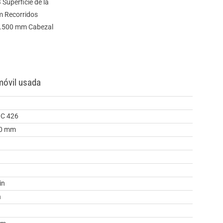
Superficie de la
m Recorridos
1.500 mm Cabezal
móvil usada
NC 426
00 mm
in
n