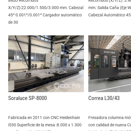
840D Recorridos
Recorridos (X/Y/Z) :3.
X/Y/Z):22.000/1.500/3.000 mm. Cabezal
mm. Salida Caña (Eje W
45º 0.001º/0.001º Cargador automático
Cabezal Automático 45
de 30
Soraluce SP-8000
Correa L30/43
Fabricada en 2011 con CNC Heidenhain
Fresadora columna móvi
i530 Superficie de la mesa :8.000 x 1.300
con calidad de nueva C