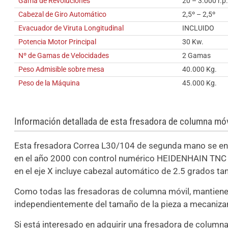
Gama de Revoluciones
20 – 3.000 r.p
Cabezal de Giro Automático
2,5º – 2,5º
Evacuador de Viruta Longitudinal
INCLUIDO
Potencia Motor Principal
30 Kw.
Nº de Gamas de Velocidades
2 Gamas
Peso Admisible sobre mesa
40.000 Kg.
Peso de la Máquina
45.000 Kg.
Información detallada de esta fresadora de columna móv
Esta fresadora Correa L30/104 de segunda mano se enc
en el año 2000 con control numérico HEIDENHAIN TNC 
en el eje X incluye cabezal automático de 2.5 grados t
Como todas las fresadoras de columna móvil, mantiene
independientemente del tamaño de la pieza a mecanizar
Si está interesado en adquirir una fresadora de columna