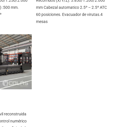
400/1.250/2.000
Recorridos (X/Y/Z): 5.850/1.200/2.000
) :500 mm.
mm Cabezal automatico 2.5º – 2.5º ATC
º
60 posiciones. Evacuador de virutas.4
mesas
l reconstruida
ontrol numérico