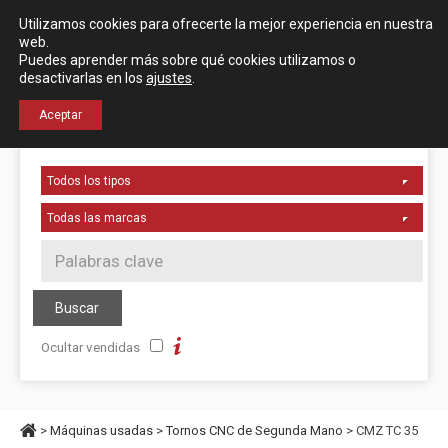
Español
Utilizamos cookies para ofrecerte la mejor experiencia en nuestra
Localización
web.
Puedes aprender más sobre qué cookies utilizamos o
desactivarlas en los
ajustes
.
+34 976 50 06 24
Aceptar
Ocultar vendidas
>
Máquinas usadas
>
Tornos CNC de Segunda Mano
> CMZ TC 35