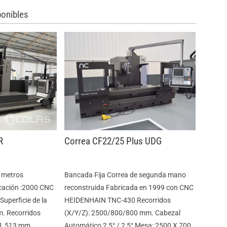
onibles
R
Correa CF22/25 Plus UDG
3 metros
Bancada Fija Correa de segunda mano
cación :2000 CNC
reconstruida Fabricada en 1999 con CNC
perficie de la
HEIDENHAIN TNC-430 Recorridos
m. Recorridos
(X/Y/Z): 2500/800/800 mm. Cabezal
/1.513 mm.
Automático 2,5° / 2,5° Mesa: 2500 X 700