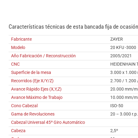
Características técnicas de esta bancada fija de ocasió
Fabricante
ZAYER
Modelo
20 KFU -3000
Año Fabricación / Reconstrucción
2005/2021
CNC
HEIDENHAIN T
Superficie de la mesa
3.000 x 1.00
Recorridos (Eje X/Y/Z)
2.700 / 1.200
Avance Rápido Ejes (X,Y,Z)
20.000 mm/m
Avance Máximo de Trabajo
10.000 mm/m
Cono Cabezal
ISO-50
Gama de Revoluciones
20 – 3.000 r.p
Cabezal Universal 45º Giro Automático
Cabeza
2,5º