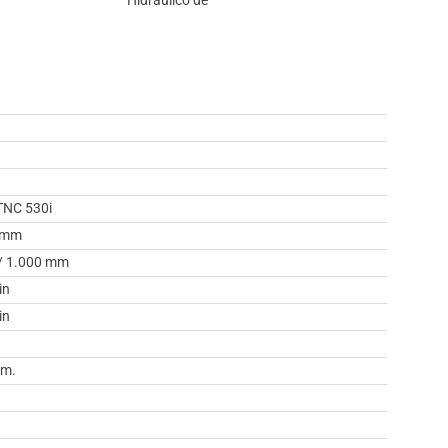
Hidráulico de
n
NC 530i
0 mm
 / 1.000 mm
in
in
.m.