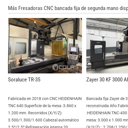
Más Fresadoras CNC bancada fija de segunda mano disp
Soraluce TR-35
Zayer 30 KF 3000 A
Fabricada en 2018 con CNC HEIDENHAIN
Bancada fija Zayer de 
TNC 640 Superficie de la mesa :3.860 x
reconstruida Año Fabri
1.200 mm. Recorridos (X/Y/Z):
:HEIDENHAIN TNC-430 Su
3.500/1.300/1.600 Cabezal automático
mesa: 3.000 x 1.000 m
2.5º/2.5º Refrigeración interna 20
(X/Y/Z): : 2.708/1.250