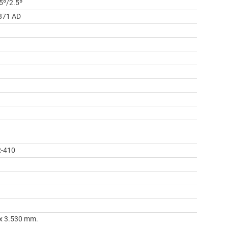
5º/2.5º
871 AD
R-410
 x 3.530 mm.