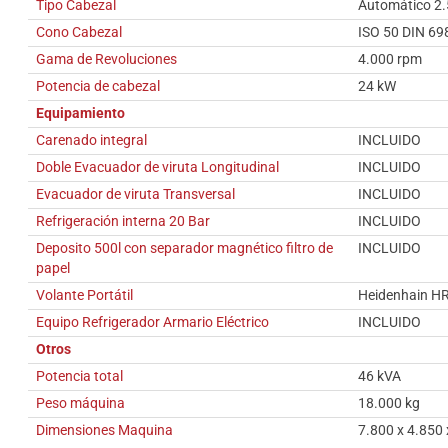
Tipo Cabezal
Automático 2.
Cono Cabezal
ISO 50 DIN 69
Gama de Revoluciones
4.000 rpm
Potencia de cabezal
24 kW
Equipamiento
Carenado integral
INCLUIDO
Doble Evacuador de viruta Longitudinal
INCLUIDO
Evacuador de viruta Transversal
INCLUIDO
Refrigeración interna 20 Bar
INCLUIDO
Deposito 500l con separador magnético filtro de
INCLUIDO
papel
Volante Portátil
Heidenhain H
Equipo Refrigerador Armario Eléctrico
INCLUIDO
Otros
Potencia total
46 kVA
Peso máquina
18.000 kg
Dimensiones Maquina
7.800 x 4.850