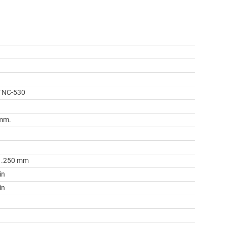
n
TNC-530
 mm.
1.250 mm
in
in