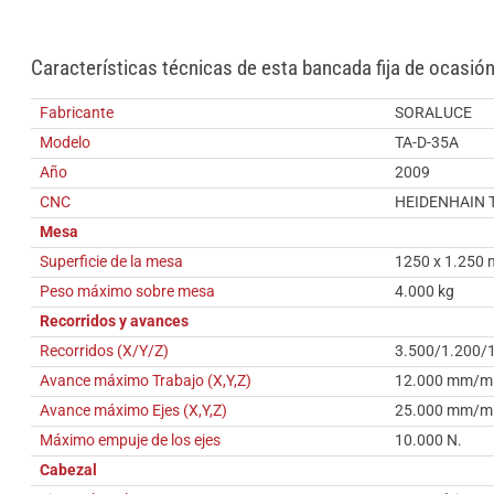
Características técnicas de esta bancada fija de ocasió
Fabricante
SORALUCE
Modelo
TA-D-35A
Año
2009
CNC
HEIDENHAIN 
Mesa
Superficie de la mesa
1250 x 1.250
Peso máximo sobre mesa
4.000 kg
Recorridos y avances
Recorridos (X/Y/Z)
3.500/1.200/
Avance máximo Trabajo (X,Y,Z)
12.000 mm/m
Avance máximo Ejes (X,Y,Z)
25.000 mm/m
Máximo empuje de los ejes
10.000 N.
Cabezal