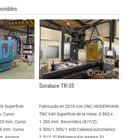
onibles
Soraluce TR-35
6 Superficie
Fabricada en 2018 con CNC HEIDENHAIN
. Curso
TNC 640 Superficie de la mesa :3.860 x
.725 mm. Curso
1.200 mm. Recorridos (X/Y/Z):
200 mm. Curso
3.500/1.300/1.600 Cabezal automático
mm. Amarre
2.5º/2.5º Refrigeración interna 20