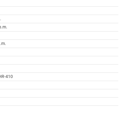
.
p.m.
m
p.m.
HR-410