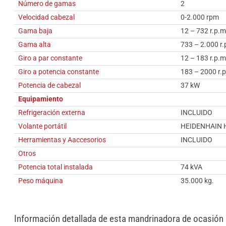
Número de gamas
2
Velocidad cabezal
0-2.000 rpm
Gama baja
12 – 732 r.p.m
Gama alta
733 – 2.000 r.
Giro a par constante
12 – 183 r.p.
Giro a potencia constante
183 – 2000 r.
Potencia de cabezal
37 kW
Equipamiento
Refrigeración externa
INCLUIDO
Volante portátil
HEIDENHAIN 
Herramientas y Aaccesorios
INCLUIDO
Otros
Potencia total instalada
74 kVA
Peso máquina
35.000 kg.
Información detallada de esta mandrinadora de ocasión