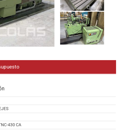
esupuesto
ón
 EJES
TNC-430 CA