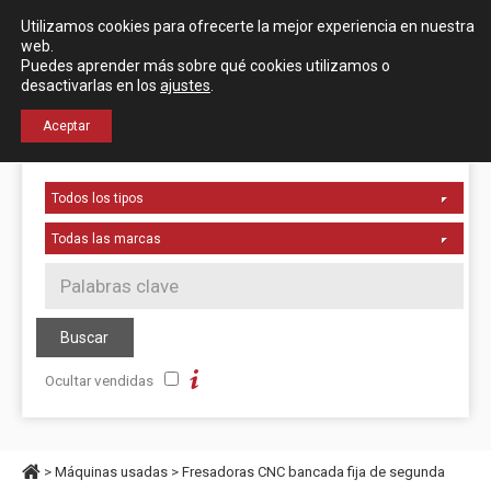
Español
English
Utilizamos cookies para ofrecerte la mejor experiencia en nuestra
Localización
web.
Puedes aprender más sobre qué cookies utilizamos o
desactivarlas en los
ajustes
.
+34 976 50 06 24
Aceptar
Ocultar vendidas
>
Máquinas usadas
>
Fresadoras CNC bancada fija de segunda