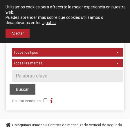
Español
English
Utilizamos cookies para ofrecerte la mejor experiencia en nuestra
Localización
web.
Puedes aprender más sobre qué cookies utilizamos o
desactivarlas en los
ajustes
.
+34 976 50 06 24
Aceptar
Ocultar vendidas
>
Máquinas usadas
>
Centros de mecanizado vertical de segunda